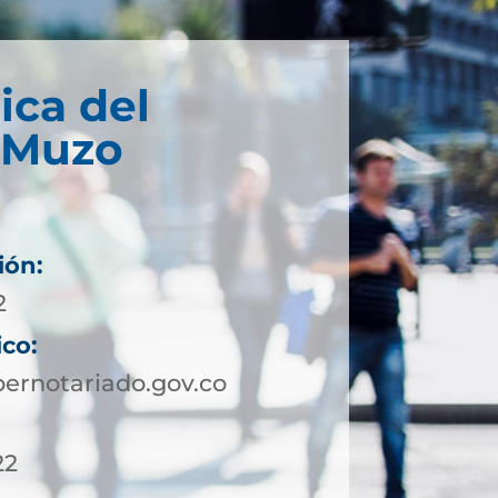
ica del
e Muzo
ión:
2
ico:
rnotariado.gov.co
22