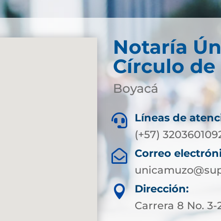
Notaría Ún
Círculo d
Boyacá
Líneas de atenc

(+57) 320360109
Correo electrón

unicamuzo@supe
Dirección:

Carrera 8 No. 3-