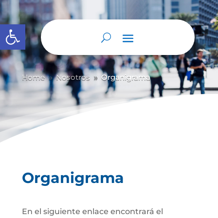
Abrir barra de herramientas
Home
Nosotros
Organigrama
9
9
Organigrama
En el siguiente enlace encontrará el