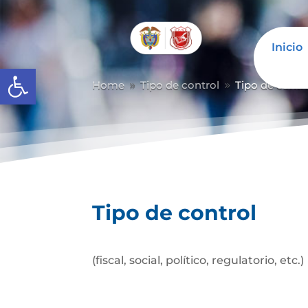
Inicio
Abrir barra de herramientas
Home
Tipo de control
Tipo de contr
9
9
Tipo de control
(fiscal, social, político, regulatorio, etc.)