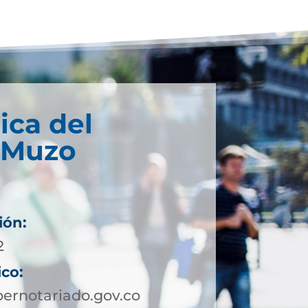
ica del
e Muzo
ión:
2
ico:
rnotariado.gov.co