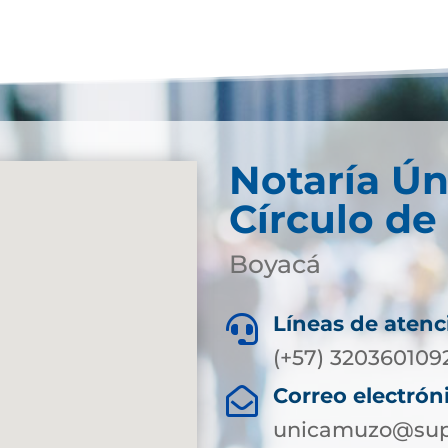
Notaría Ún
Círculo d
Boyacá
Líneas de atenc

(+57) 320360109
Correo electrón

unicamuzo@supe