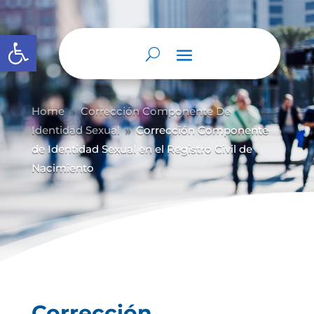
Abrir barra de herramientas
Home
Corrección Componente De
9
Identidad Sexual
Corrección Componente
9
de Identidad Sexual en el Registro Civil de
Nacimiento
Corrección