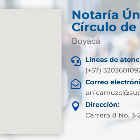
Notaría Ún
Círculo d
Boyacá
Líneas de atenc

(+57) 320360109
Correo electrón

unicamuzo@supe
Dirección:

Carrera 8 No. 3-