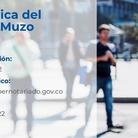
ica del
e Muzo
ión:
2
ico:
rnotariado.gov.co
22