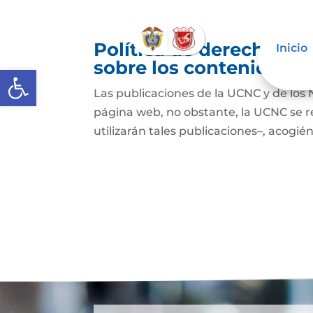
Política de derechos de
Inicio
sobre los contenidos
Abrir barra de herramientas
Las publicaciones de la UCNC y de los 
página web, no obstante, la UCNC se r
utilizarán tales publicaciones–, acogién