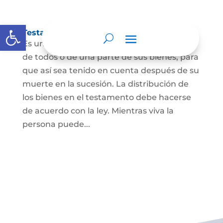
Abrir barra de herramientas
Testamento
Es un acto por el cual una persona dispone
de todos o de una parte de sus bienes, para
que así sea tenido en cuenta después de su
muerte en la sucesión. La distribución de
los bienes en el testamento debe hacerse
de acuerdo con la ley. Mientras viva la
persona puede...